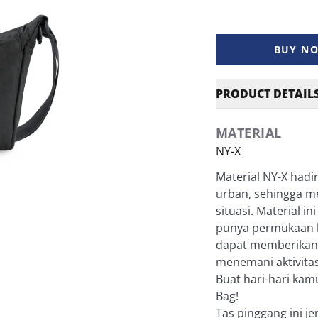
BUY N
PRODUCT DETAIL
MATERIAL
NY-X
Material NY-X hadi
urban, sehingga mer
situasi. Material i
punya permukaan b
dapat memberikan 
menemani aktivitas
Buat hari-hari ka
Bag!
Tas pinggang ini je