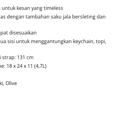
s untuk kesan yang timeless
as dengan tambahan saku jala bersleting dan
dapat disesuaikan
dua sisi untuk menggantungkan keychain, topi,
a
li strap: 131 cm
: 18 x 24 x 11 (4,7L)
i, Olive