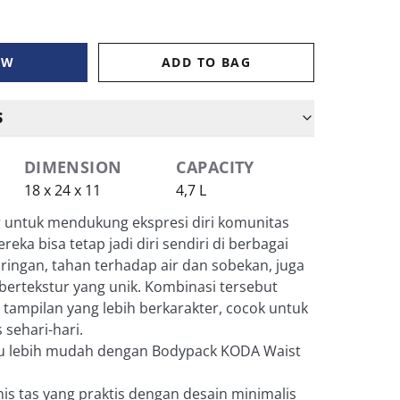
OW
ADD TO BAG
S
DIMENSION
CAPACITY
18 x 24 x 11
4,7 L
r untuk mendukung ekspresi diri komunitas
eka bisa tetap jadi diri sendiri di berbagai
ni ringan, tahan terhadap air dan sobekan, juga
ertekstur yang unik. Kombinasi tersebut
tampilan yang lebih berkarakter, cocok untuk
 sehari-hari.
mu lebih mudah dengan Bodypack KODA Waist
nis tas yang praktis dengan desain minimalis