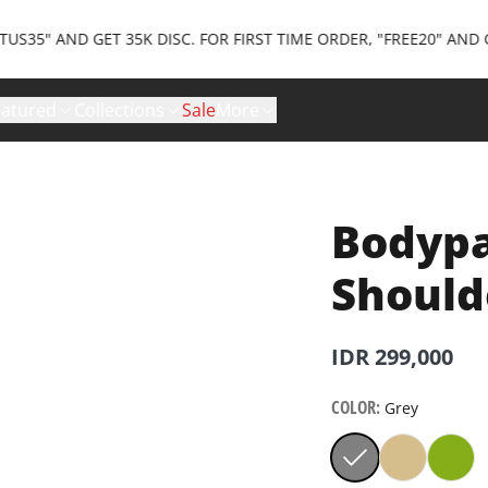
ND GET 35K DISC. FOR FIRST TIME ORDER, "FREE20" AND GET MA
eatured
Collections
Sale
More
Bodypa
Should
IDR 299,000
COLOR
:
Grey