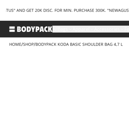
AND GET 20K DISC. FOR MIN. PURCHASE 300K. "NEWAGUSTUS35" A
All
Bags
Apparel
Accessories
F
/
/
HOME
SHOP
BODYPACK KODA BASIC SHOULDER BAG 4,7 L