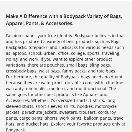
Make A Difference with a Bodypack Variety of Bags,
Apparel, Pants, & Accessories.
Fashion shapes your true identity. Bodypack believes in that
and has produced a variety of best products such as Bags,
Backpacks, totepacks, and rucksacks for various needs such
as laptops, school, urban, office, college, sports, traveling,
riding, and work. If you want to explore other product
variations, there are pouches, small bags, sling bags,
crossbody bags, waist bags, fanny packs, and tote bags.
Furthermore, the quality of Bodypack bags needs no doubt
because they are waterproof, durable, come with a lifetime
warranty, minimalist, modern, and multifunctional. The
same goes for other best products like Apparel and
Accessories. Whether it's oversized shirts, t-shirts, long-
sleeved shirts, short-sleeved shirts, hoodies, motorcycle
jackets, parachute jackets, sweaters, trousers, corduroy
pants, cargo pants, shorts, work pants, balloon pants, travel
hats, and bucket hats. Explore your favorite products only at
Bodypack.