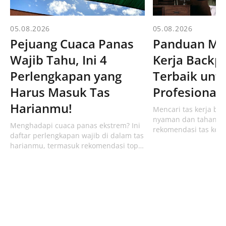
05.08.2026
05.08.2026
Pejuang Cuaca Panas
Panduan Mem
Wajib Tahu, Ini 4
Kerja Backp
Perlengkapan yang
Terbaik unt
Harus Masuk Tas
Profesional
Harianmu!
Mencari tas kerja ba
nyaman dan tahan la
Menghadapi cuaca panas ekstrem? Ini
rekomendasi tas kerja
daftar perlengkapan wajib di dalam tas
dari Bodypack yang m
harianmu, termasuk rekomendasi topi
inci dan ramah komute
adem & botol minum 1L dari Bodypack!