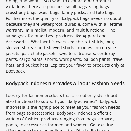
riding, and work. If you want to explore other product
variations, there are pouches, small bags, sling bags,
crossbody bags, waist bags, fanny packs, and tote bags.
Furthermore, the quality of Bodypack bags needs no doubt
because they are waterproof, durable, come with a lifetime
warranty, minimalist, modern, and multifunctional. The
same goes for other best products like Apparel and
Accessories. Whether it's oversized shirts, t-shirts, long-
sleeved shirts, short-sleeved shirts, hoodies, motorcycle
jackets, parachute jackets, sweaters, trousers, corduroy
pants, cargo pants, shorts, work pants, balloon pants, travel
hats, and bucket hats. Explore your favorite products only at
Bodypack.
Bodypack Indonesia Provides All Your Fashion Needs
Looking for fashion products that are not only stylish but
also functional to support your daily activities? Bodypack
Indonesia is the right place to meet all your fashion needs
from bags to accessories. Bodypack Indonesia offers a
variety of fashion products ranging from bags, apparel,
pants, to accessories for men and women. Get exciting
offers when shopping online at the Official Bodypack