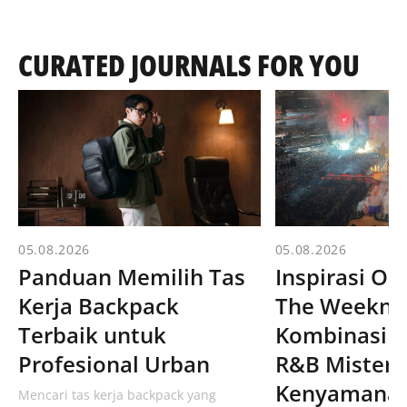
CURATED JOURNALS FOR YOU
05.08.2026
05.08.2026
Panduan Memilih Tas
Inspirasi Ou
Kerja Backpack
The Weeknd
Terbaik untuk
Kombinasi E
Profesional Urban
R&B Misteri
Kenyamanan
Mencari tas kerja backpack yang