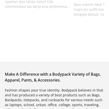
nyaman dan tahan lama? Cek
Mau nonton Abel Tesf
rekomendasi tas kerja pria profesional
inspirasi outfit kons
dari Bodypack yang muat laptop 14-15
bergaya kasual, nya
inci dan ramah komuter di sini!
outdoor, dan estetik p
denim & t-shirt overs
Bodypack.
Make A Difference with a Bodypack Variety of Bags,
Apparel, Pants, & Accessories.
Fashion shapes your true identity. Bodypack believes in that
and has produced a variety of best products such as Bags,
Backpacks, totepacks, and rucksacks for various needs such
as laptops, school, urban, office, college, sports, traveling,