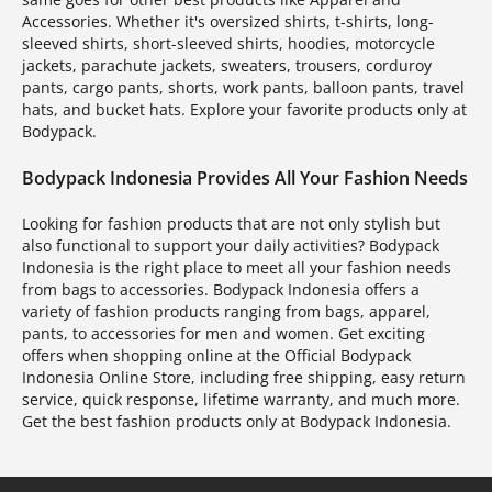
Accessories. Whether it's oversized shirts, t-shirts, long-
sleeved shirts, short-sleeved shirts, hoodies, motorcycle
jackets, parachute jackets, sweaters, trousers, corduroy
pants, cargo pants, shorts, work pants, balloon pants, travel
hats, and bucket hats. Explore your favorite products only at
Bodypack.
Bodypack Indonesia Provides All Your Fashion Needs
Looking for fashion products that are not only stylish but
also functional to support your daily activities? Bodypack
Indonesia is the right place to meet all your fashion needs
from bags to accessories. Bodypack Indonesia offers a
variety of fashion products ranging from bags, apparel,
pants, to accessories for men and women. Get exciting
offers when shopping online at the Official Bodypack
Indonesia Online Store, including free shipping, easy return
service, quick response, lifetime warranty, and much more.
Get the best fashion products only at Bodypack Indonesia.