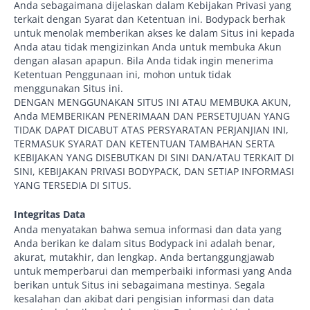
Anda sebagaimana dijelaskan dalam Kebijakan Privasi yang
terkait dengan Syarat dan Ketentuan ini. Bodypack berhak
untuk menolak memberikan akses ke dalam Situs ini kepada
Anda atau tidak mengizinkan Anda untuk membuka Akun
dengan alasan apapun. Bila Anda tidak ingin menerima
Ketentuan Penggunaan ini, mohon untuk tidak
menggunakan Situs ini.
DENGAN MENGGUNAKAN SITUS INI ATAU MEMBUKA AKUN,
Anda MEMBERIKAN PENERIMAAN DAN PERSETUJUAN YANG
TIDAK DAPAT DICABUT ATAS PERSYARATAN PERJANJIAN INI,
TERMASUK SYARAT DAN KETENTUAN TAMBAHAN SERTA
KEBIJAKAN YANG DISEBUTKAN DI SINI DAN/ATAU TERKAIT DI
SINI, KEBIJAKAN PRIVASI BODYPACK, DAN SETIAP INFORMASI
YANG TERSEDIA DI SITUS.
Integritas Data
Anda menyatakan bahwa semua informasi dan data yang
Anda berikan ke dalam situs Bodypack ini adalah benar,
akurat, mutakhir, dan lengkap. Anda bertanggungjawab
untuk memperbarui dan memperbaiki informasi yang Anda
berikan untuk Situs ini sebagaimana mestinya. Segala
kesalahan dan akibat dari pengisian informasi dan data