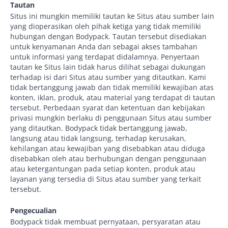
Tautan
Situs ini mungkin memiliki tautan ke Situs atau sumber lain
yang dioperasikan oleh pihak ketiga yang tidak memiliki
hubungan dengan Bodypack. Tautan tersebut disediakan
untuk kenyamanan Anda dan sebagai akses tambahan
untuk informasi yang terdapat didalamnya. Penyertaan
tautan ke Situs lain tidak harus dilihat sebagai dukungan
terhadap isi dari Situs atau sumber yang ditautkan. Kami
tidak bertanggung jawab dan tidak memiliki kewajiban atas
konten, iklan, produk, atau material yang terdapat di tautan
tersebut. Perbedaan syarat dan ketentuan dan kebijakan
privasi mungkin berlaku di penggunaan Situs atau sumber
yang ditautkan. Bodypack tidak bertanggung jawab,
langsung atau tidak langsung, terhadap kerusakan,
kehilangan atau kewajiban yang disebabkan atau diduga
disebabkan oleh atau berhubungan dengan penggunaan
atau ketergantungan pada setiap konten, produk atau
layanan yang tersedia di Situs atau sumber yang terkait
tersebut.
Pengecualian
Bodypack tidak membuat pernyataan, persyaratan atau