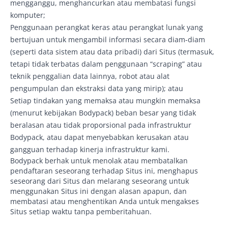
mengganggu, menghancurkan atau membatasi fungsi
komputer;
Penggunaan perangkat keras atau perangkat lunak yang
bertujuan untuk mengambil informasi secara diam-diam
(seperti data sistem atau data pribadi) dari Situs (termasuk,
tetapi tidak terbatas dalam penggunaan “scraping” atau
teknik penggalian data lainnya, robot atau alat
pengumpulan dan ekstraksi data yang mirip); atau
Setiap tindakan yang memaksa atau mungkin memaksa
(menurut kebijakan Bodypack) beban besar yang tidak
beralasan atau tidak proporsional pada infrastruktur
Bodypack, atau dapat menyebabkan kerusakan atau
gangguan terhadap kinerja infrastruktur kami.
Bodypack berhak untuk menolak atau membatalkan
pendaftaran seseorang terhadap Situs ini, menghapus
seseorang dari Situs dan melarang seseorang untuk
menggunakan Situs ini dengan alasan apapun, dan
membatasi atau menghentikan Anda untuk mengakses
Situs setiap waktu tanpa pemberitahuan.